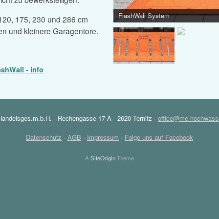
FlashWall System
 120, 175, 230 und 286 cm
ren und kleinere Garagentore.
ashWall - info
ndelsges.m.b.H. - Rechengasse 17 A - 2620 Ternitz -
office@me-hochwasse
Datenschutz
-
AGB
-
Impressum
-
Folge uns auf Facebook
A
SiteOrigin
Theme