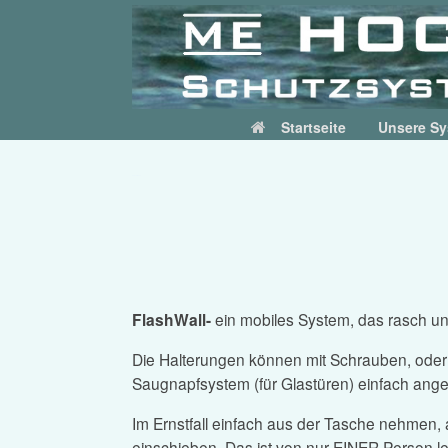
Skip
to
content
Startseite
Unsere S
FLASHWALL
FlashWall-
ein mobiles System, das rasch und 
Die Halterungen können mit Schrauben, oder 
Saugnapfsystem (für Glastüren) einfach ang
Im Ernstfall einfach aus der Tasche nehmen, 
einschieben. Das ist von nur EINER Person le