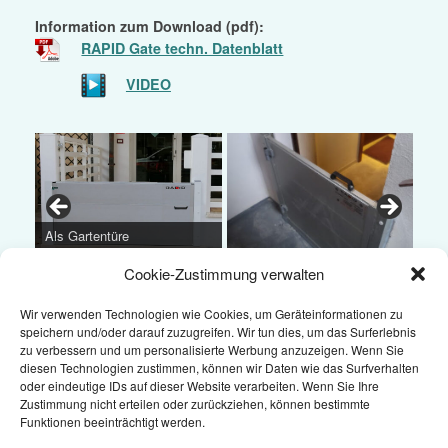
Information zum Download (pdf):
RAPID Gate techn. Datenblatt
VIDEO
Auc
Als Gartentüre
Cookie-Zustimmung verwalten
Vor bestehenden Türen
Wir verwenden Technologien wie Cookies, um Geräteinformationen zu
speichern und/oder darauf zuzugreifen. Wir tun dies, um das Surferlebnis
zu verbessern und um personalisierte Werbung anzuzeigen. Wenn Sie
diesen Technologien zustimmen, können wir Daten wie das Surfverhalten
oder eindeutige IDs auf dieser Website verarbeiten. Wenn Sie Ihre
Zustimmung nicht erteilen oder zurückziehen, können bestimmte
Wir verwenden Cookies auf unserer Website, um Ihnen die
Funktionen beeinträchtigt werden.
bestmögliche Erfahrung bieten zu können, indem wir uns an
Ihre Präferenzen und wiederholten Besuche erinnern. Wenn