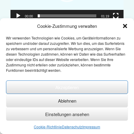
00:00
01:19
Cookie-Zustimmung verwalten
Wir verwenden Technologien wie Cookies, um Geräteinformationen zu
speichern und/oder darauf zuzugreifen. Wir tun dies, um das Surferlebnis
© 2021 ME-Hochwasserschutz Handelsges.m.b.H. - Rechengasse
zu verbessern und um personalisierte Werbung anzuzeigen. Wenn Sie
17 A - 2620 Ternitz -
office@me-hochwasserschutz.at
- +43 - 2242
diesen Technologien zustimmen, können wir Daten wie das Surfverhalten
- 320 70
oder eindeutige IDs auf dieser Website verarbeiten. Wenn Sie Ihre
Zustimmung nicht erteilen oder zurückziehen, können bestimmte
Wir verwenden Cookies auf unserer Website, um Ihnen die
Datenschutz
-
AGB
-
Impressum
-
Folge uns auf Facebook
Funktionen beeinträchtigt werden.
bestmögliche Erfahrung bieten zu können, indem wir uns an
Ihre Präferenzen und wiederholten Besuche erinnern. Wenn
Sie auf "Alle akzeptieren" klicken, erklären Sie sich mit der
Akzeptieren
A
SiteOrigin
Theme
Verwendung ALLER Cookies einverstanden. Sie können
jedoch die "Cookie-Einstellungen" bearbeiten, um individuelle
Zustimmungen zu erteilen.
Ablehnen
Einstellungen
Alle akzeptieren
Einstellungen ansehen
Datenschutzerklärung
Cookie-Richtlinie
Datenschutz
Impressum