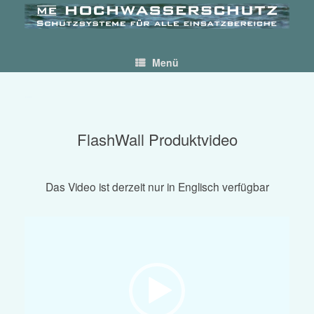
Skip
to
content
Menü
FlashWall-Video
FlashWall Produktvideo
Das Video ist derzeit nur in Englisch verfügbar
Video-
Player