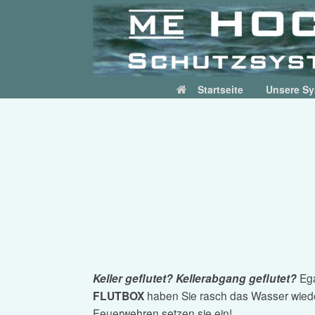
Skip
to
content
Startseite
Unsere S
Flutbox – Erste Hilfe
Keller geflutet? Kellerabgang geflutet?
Ega
FLUTBOX
haben Sie rasch das Wasser wied
Feuerwehren setzen sie ein!