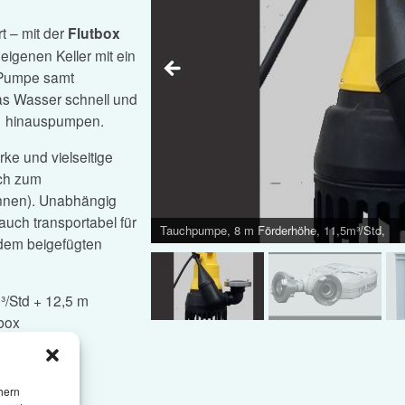
t – mit der
Flutbox
igenen Keller mit ein
e Pumpe samt
as Wasser schnell und
) hinauspumpen.
rke und vielseitige
uch zum
en). Unabhän­gig
auch transportabel für
Tauchpumpe, 8 m Förderhöhe, 11,5m³/Std,
 dem beigefügten
/Std + 12,5 m
box
hern