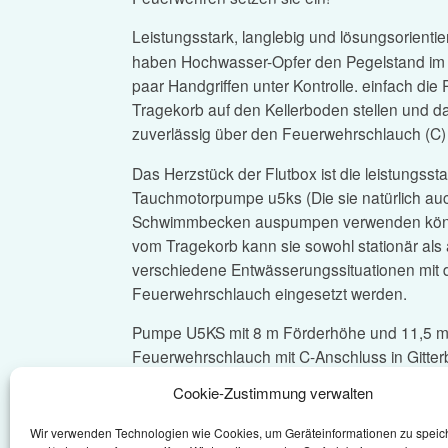
Leistungsstark, langlebig und lösungsorientier
haben Hochwasser-Opfer den Pegelstand im e
paar Handgriffen unter Kontrolle. einfach di
Tragekorb auf den Kellerboden stellen und d
zuverlässig über den Feuerwehrschlauch (C
Das Herzstück der Flutbox ist die leistungssta
Tauchmotorpumpe u5ks (Die sie natürlich a
Schwimmbecken auspumpen verwenden könn
vom Tragekorb kann sie sowohl stationär als 
verschiedene Entwässerungssituationen mit
Feuerwehrschlauch eingesetzt werden.
Pumpe U5KS mit 8 m Förderhöhe und 11,5 m³
Feuerwehrschlauch mit C-Anschluss in Gitter
Cookie-Zustimmung verwalten
Zum Download:
Flutbox Infoblatt
Bestellen Sie gleich in unserem Online-Shop
Wir verwenden Technologien wie Cookies, um Geräteinformationen zu speic