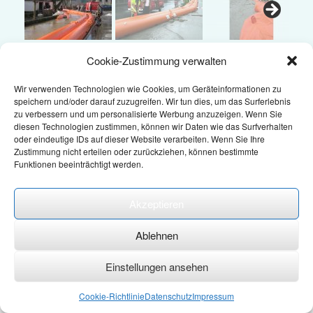
Cookie-Zustimmung verwalten
Wir verwenden Technologien wie Cookies, um Geräteinformationen zu
© 2021 ME-Hochwasserschutz Handelsges.m.b.H. - Rechengasse
speichern und/oder darauf zuzugreifen. Wir tun dies, um das Surferlebnis
zu verbessern und um personalisierte Werbung anzuzeigen. Wenn Sie
17 A - 2620 Ternitz -
office@me-hochwasserschutz.at
- +43 - 2242
diesen Technologien zustimmen, können wir Daten wie das Surfverhalten
- 320 70
oder eindeutige IDs auf dieser Website verarbeiten. Wenn Sie Ihre
Zustimmung nicht erteilen oder zurückziehen, können bestimmte
Datenschutz
-
AGB
-
Impressum
-
Folge uns auf Facebook
Wir verwenden Cookies auf unserer Website, um Ihnen die
Funktionen beeinträchtigt werden.
bestmögliche Erfahrung bieten zu können, indem wir uns an
Ihre Präferenzen und wiederholten Besuche erinnern. Wenn
Sie auf "Alle akzeptieren" klicken, erklären Sie sich mit der
Akzeptieren
A
SiteOrigin
Theme
Verwendung ALLER Cookies einverstanden. Sie können
jedoch die "Cookie-Einstellungen" bearbeiten, um individuelle
Zustimmungen zu erteilen.
Ablehnen
Einstellungen
Alle akzeptieren
Einstellungen ansehen
Datenschutzerklärung
Cookie-Richtlinie
Datenschutz
Impressum