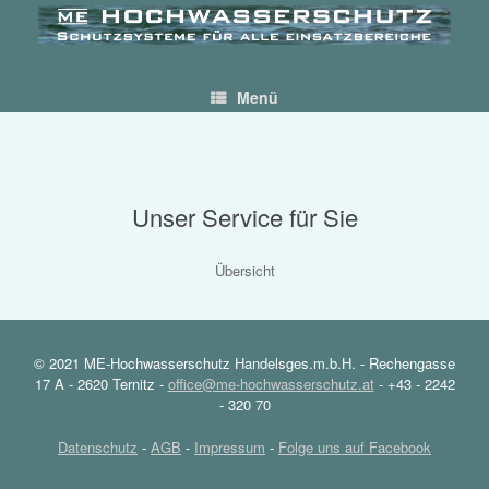
Skip
to
content
Menü
Service
Unser Service für Sie
Übersicht
© 2021 ME-Hochwasserschutz Handelsges.m.b.H. - Rechengasse
17 A - 2620 Ternitz -
office@me-hochwasserschutz.at
- +43 - 2242
- 320 70
Datenschutz
-
AGB
-
Impressum
-
Folge uns auf Facebook