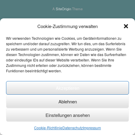
A
SiteOrigin
Theme
Cookie-Zustimmung verwalten
Wir verwenden Technologien wie Cookies, um Geräteinformationen zu
speichern und/oder darauf zuzugreifen. Wir tun dies, um das Surferlebnis
zu verbessern und um personalisierte Werbung anzuzeigen. Wenn Sie
diesen Technologien zustimmen, können wir Daten wie das Surfverhalten
oder eindeutige IDs auf dieser Website verarbeiten. Wenn Sie Ihre
Zustimmung nicht erteilen oder zurückziehen, können bestimmte
Wir verwenden Cookies auf unserer Website, um Ihnen die
Funktionen beeinträchtigt werden.
bestmögliche Erfahrung bieten zu können, indem wir uns an
Ihre Präferenzen und wiederholten Besuche erinnern. Wenn
Sie auf "Alle akzeptieren" klicken, erklären Sie sich mit der
Akzeptieren
Verwendung ALLER Cookies einverstanden. Sie können
jedoch die "Cookie-Einstellungen" bearbeiten, um individuelle
Zustimmungen zu erteilen.
Ablehnen
Einstellungen
Alle akzeptieren
Einstellungen ansehen
Datenschutzerklärung
Cookie-Richtlinie
Datenschutz
Impressum